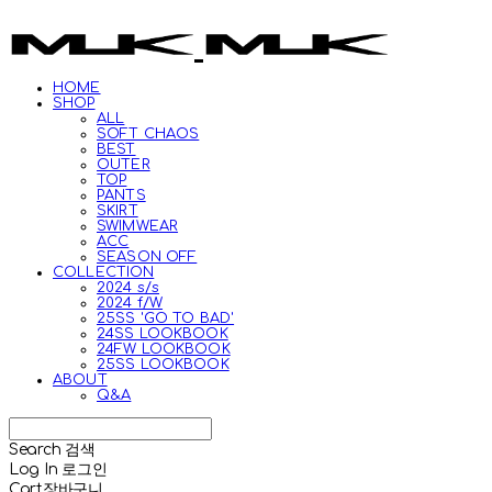
HOME
SHOP
ALL
SOFT CHAOS
BEST
OUTER
TOP
PANTS
SKIRT
SWIMWEAR
ACC
SEASON OFF
COLLECTION
2024 s/s
2024 f/W
25SS 'GO TO BAD'
24SS LOOKBOOK
24FW LOOKBOOK
25SS LOOKBOOK
ABOUT
Q&A
Search
검색
Log In
로그인
Cart
장바구니