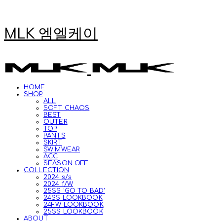
MLK 엠엘케이
HOME
SHOP
ALL
SOFT CHAOS
BEST
OUTER
TOP
PANTS
SKIRT
SWIMWEAR
ACC
SEASON OFF
COLLECTION
2024 s/s
2024 f/W
25SS 'GO TO BAD'
24SS LOOKBOOK
24FW LOOKBOOK
25SS LOOKBOOK
ABOUT