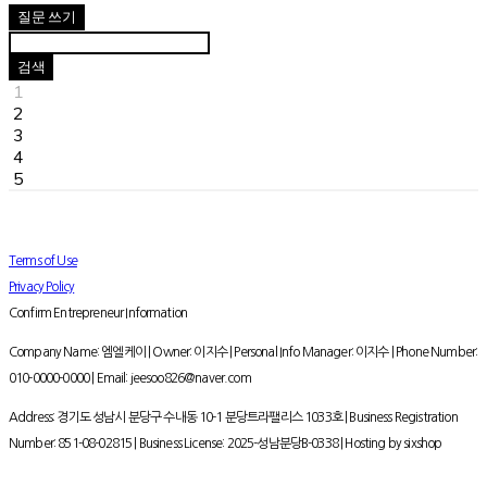
질문 쓰기
검색
1
2
3
4
5
Terms of Use
Privacy Policy
Confirm Entrepreneur Information
Company Name: 엠엘케이 | Owner: 이지수 | Personal Info Manager: 이지수 | Phone Number:
010-0000-0000 | Email: jeesoo826@naver.com
Address: 경기도 성남시 분당구 수내동 10-1 분당트라팰리스 1033호 | Business Registration
Number:
851-08-02815
| Business License:
2025-성남분당B-0338
| Hosting by sixshop