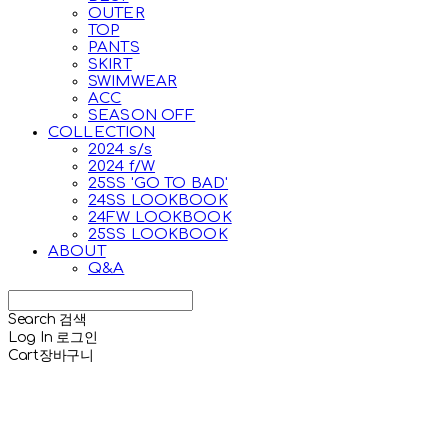
OUTER
TOP
PANTS
SKIRT
SWIMWEAR
ACC
SEASON OFF
COLLECTION
2024 s/s
2024 f/W
25SS 'GO TO BAD'
24SS LOOKBOOK
24FW LOOKBOOK
25SS LOOKBOOK
ABOUT
Q&A
Search
검색
Log In
로그인
Cart
장바구니