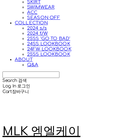
SKIRT
SWIMWEAR
ACC
SEASON OFF
COLLECTION
2024 s/s
2024 f/W
25SS 'GO TO BAD'
24SS LOOKBOOK
24FW LOOKBOOK
25SS LOOKBOOK
ABOUT
Q&A
Search
검색
Log In
로그인
Cart
장바구니
MLK 엠엘케이