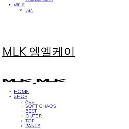
ABOUT
Q&A
MLK 엠엘케이
HOME
SHOP
ALL
SOFT CHAOS
BEST
OUTER
TOP
PANTS